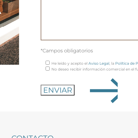
*Campos obligatorios
He leído y acepto el
Aviso Legal
, la
Política de 
No deseo recibir información comercial en el f