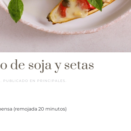
o de soja y setas
5
. PUBLICADO EN
PRINCIPALES
.
spensa (remojada 20 minutos)