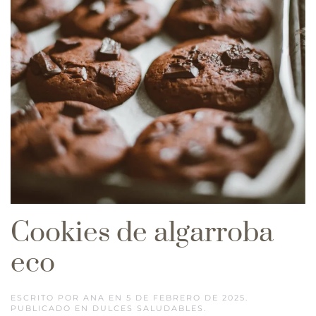
Cookies de algarroba
eco
ESCRITO POR
ANA
EN
5 DE FEBRERO DE 2025
.
PUBLICADO EN
DULCES SALUDABLES
.