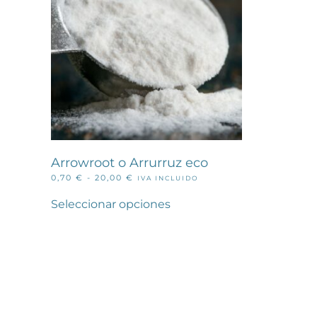
Arrowroot o Arrurruz eco
RANGO
0,70
€
-
20,00
€
IVA INCLUIDO
Este
DE
PRECIOS:
producto
Seleccionar opciones
DESDE
tiene
0,70 €
múltiples
HASTA
variantes.
20,00 €
Las
opciones
se
pueden
elegir