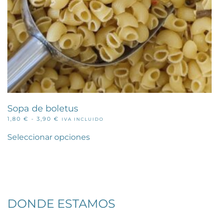
Sopa de boletus
RANGO
1,80
€
-
3,90
€
IVA INCLUIDO
Este
DE
PRECIOS:
producto
Seleccionar opciones
DESDE
tiene
1,80 €
múltiples
HASTA
variantes.
3,90 €
Las
opciones
se
pueden
DONDE ESTAMOS
elegir