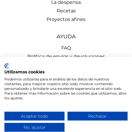
La despensa
Recetas
Proyectos afines
AYUDA
FAQ
Política de envíos y devoluciones
Aviso Legal
Utilizamos cookies
Política de Privacidad
Podemos utilizarlas para el análisis de los datos de nuestros
Política de Cookies
visitantes, para mejorar nuestro sitio web, mostrar contenido
personalizado y brindarle una excelente experiencia en el sitio web.
Para obtener más información sobre las cookies que utilizamos, abre
los ajustes.
Aceptar todo
Rechazar
el mono
© 2026 LA DESPENSA de Cercedilla | Diseñado por
de ermo
No, ajustar