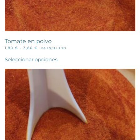
Tomate en polvo
RANGO
1,80
€
-
3,60
€
IVA INCLUIDO
Este
DE
PRECIOS:
producto
Seleccionar opciones
DESDE
tiene
1,80 €
múltiples
HASTA
variantes.
3,60 €
Las
opciones
se
pueden
elegir
en
la
página
de
producto