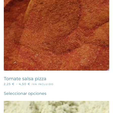
en
la
página
de
producto
Tomate salsa pizza
RANGO
2,25
€
-
4,50
€
IVA INCLUIDO
Este
DE
PRECIOS:
producto
Seleccionar opciones
DESDE
tiene
2,25 €
múltiples
HASTA
variantes.
4,50 €
Las