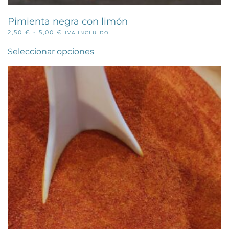
Pimienta negra con limón
RANGO
2,50
€
-
5,00
€
IVA INCLUIDO
Este
DE
PRECIOS:
producto
Seleccionar opciones
DESDE
tiene
2,50 €
múltiples
HASTA
variantes.
5,00 €
Las
opciones
se
pueden
elegir
en
la
página
de
producto