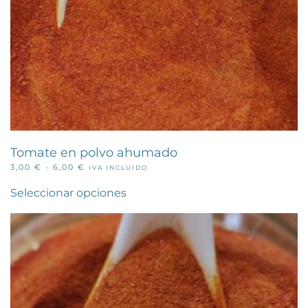
Tomate en polvo ahumado
RANGO
3,00
€
-
6,00
€
IVA INCLUIDO
Este
DE
PRECIOS:
producto
Seleccionar opciones
DESDE
tiene
3,00 €
múltiples
HASTA
variantes.
6,00 €
Las
opciones
se
pueden
elegir