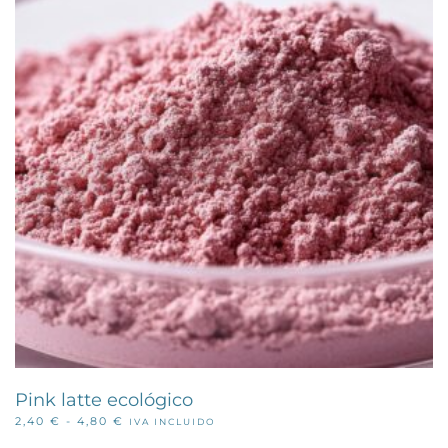
Pink latte ecológico
RANGO
2,40
€
-
4,80
€
IVA INCLUIDO
Este
DE