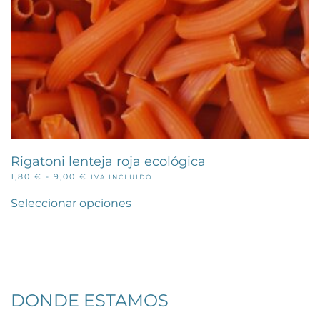
Rigatoni lenteja roja ecológica
RANGO
1,80
€
-
9,00
€
IVA INCLUIDO
Este
DE
PRECIOS:
producto
Seleccionar opciones
DESDE
tiene
1,80 €
múltiples
HASTA
variantes.
9,00 €
Las
opciones
se
pueden
DONDE ESTAMOS
elegir