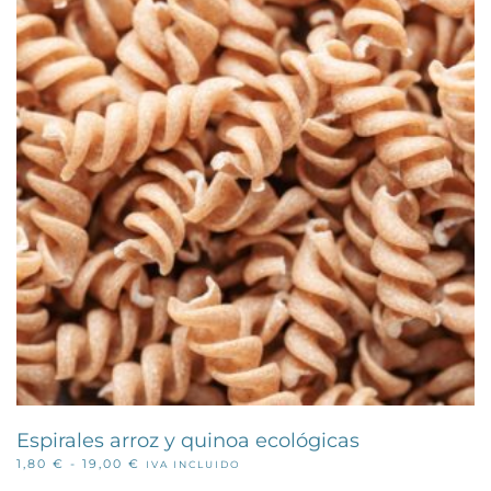
opciones
se
pueden
elegir
en
la
página
de
producto
Espirales arroz y quinoa ecológicas
RANGO
1,80
€
-
19,00
€
IVA INCLUIDO
Este
DE