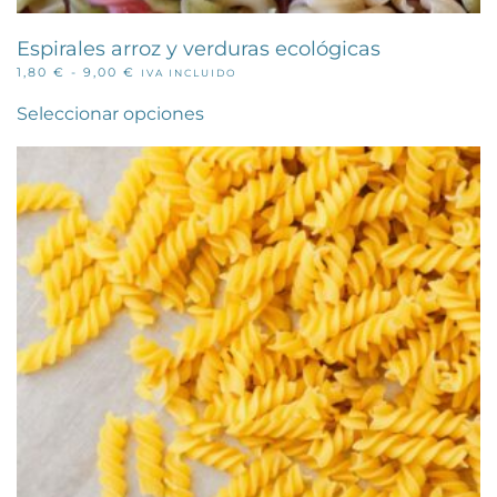
Espirales arroz y verduras ecológicas
RANGO
1,80
€
-
9,00
€
IVA INCLUIDO
Este
DE
PRECIOS:
producto
Seleccionar opciones
DESDE
tiene
1,80 €
múltiples
HASTA
variantes.
9,00 €
Las
opciones
se
pueden
elegir
en
la
página
de
producto