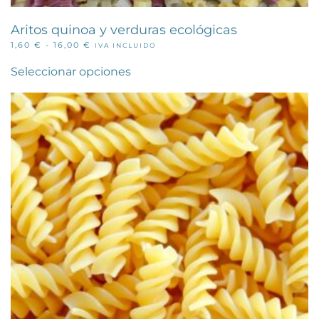
Aritos quinoa y verduras ecológicas
RANGO
1,60
€
-
16,00
€
IVA INCLUIDO
Este
DE
PRECIOS:
producto
Seleccionar opciones
DESDE
tiene
1,60 €
múltiples
HASTA
variantes.
16,00 €
Las
opciones
se
pueden
elegir
en
la
página
de
producto