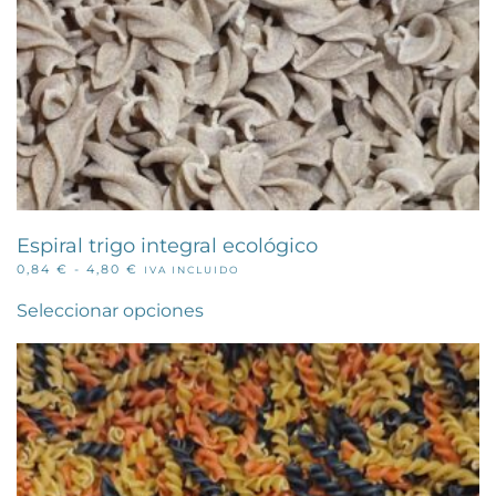
Espiral trigo integral ecológico
RANGO
0,84
€
-
4,80
€
IVA INCLUIDO
Este
DE
PRECIOS:
producto
Seleccionar opciones
DESDE
tiene
0,84 €
múltiples
HASTA
variantes.
4,80 €
Las
opciones
se
pueden
elegir