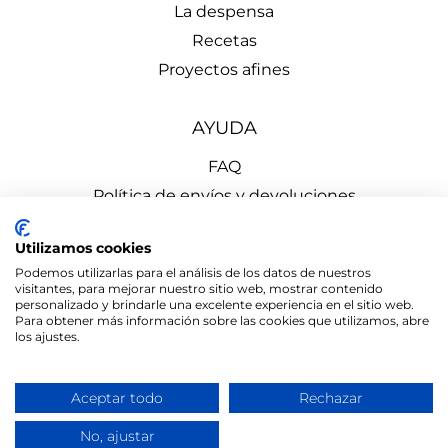
La despensa
Recetas
Proyectos afines
AYUDA
FAQ
Política de envíos y devoluciones
Aviso Legal
Utilizamos cookies
Política de Privacidad
Podemos utilizarlas para el análisis de los datos de nuestros
Política de Cookies
visitantes, para mejorar nuestro sitio web, mostrar contenido
personalizado y brindarle una excelente experiencia en el sitio web.
Para obtener más información sobre las cookies que utilizamos, abre
los ajustes.
Aceptar todo
Rechazar
el mono
© 2026 LA DESPENSA de Cercedilla | Diseñado por
de ermo
No, ajustar