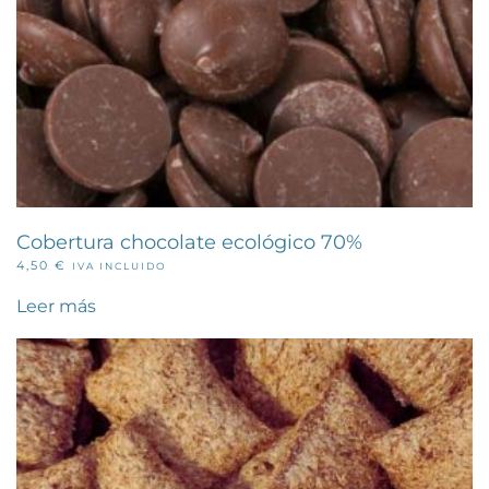
Cobertura chocolate ecológico 70%
4,50
€
IVA INCLUIDO
Leer más