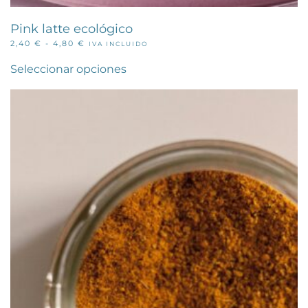
Pink latte ecológico
RANGO
2,40
€
-
4,80
€
IVA INCLUIDO
Este
DE
PRECIOS:
producto
Seleccionar opciones
DESDE
tiene
2,40 €
múltiples
HASTA
variantes.
4,80 €
Las
opciones
se
pueden
elegir
en
la
página
de
producto