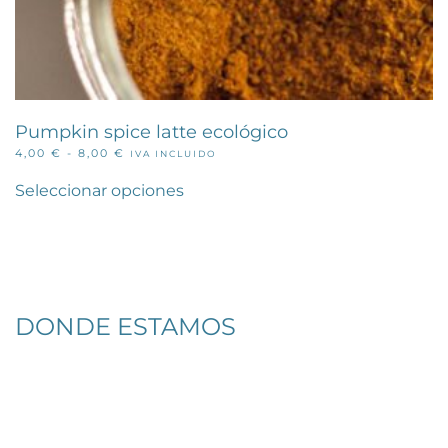
Pumpkin spice latte ecológico
RANGO
4,00
€
-
8,00
€
IVA INCLUIDO
Este
DE
PRECIOS:
producto
Seleccionar opciones
DESDE
tiene
4,00 €
múltiples
HASTA
variantes.
8,00 €
Las
opciones
se
pueden
DONDE ESTAMOS
elegir
en
la
página
de
producto