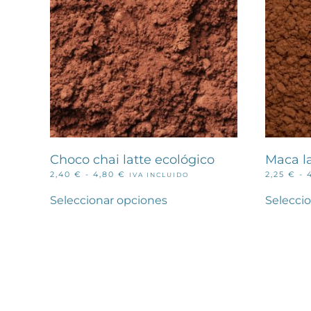
Choco chai latte ecológico
Maca la
RANGO
2,40
€
-
4,80
€
2,25
€
-
IVA INCLUIDO
Este
DE
PRECIOS:
producto
Seleccionar opciones
Selecci
DESDE
tiene
2,40 €
múltiples
HASTA
variantes.
4,80 €
Las
opciones
se
pueden
elegir