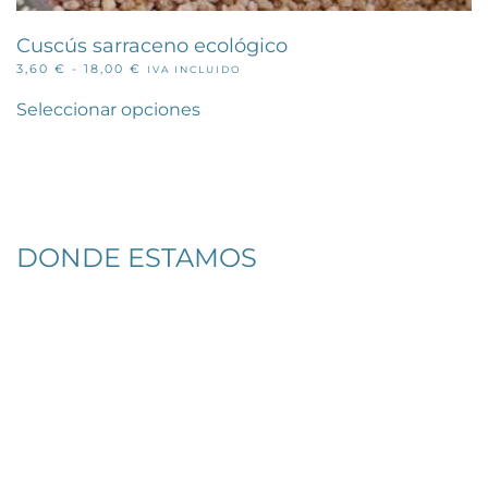
Cuscús sarraceno ecológico
RANGO
3,60
€
-
18,00
€
IVA INCLUIDO
Este
DE
PRECIOS:
producto
Seleccionar opciones
DESDE
tiene
3,60 €
múltiples
HASTA
variantes.
18,00 €
Las
opciones
se
pueden
DONDE ESTAMOS
elegir
en
la
página
de
producto