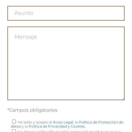
*Campos obligatorios
He leído y acepto el
Aviso Legal
, la
Política de Protección de
datos
y la
Política de Privacidad y Cookies
.
No deseo recibir información comercial en el futuro ni que