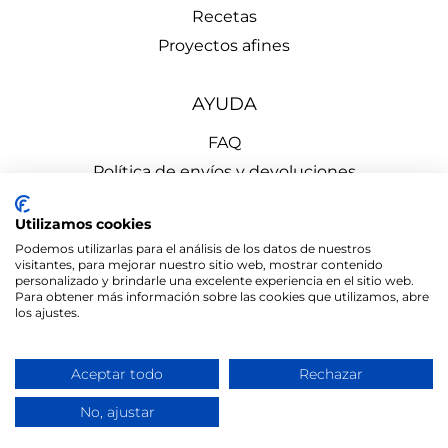
Recetas
Proyectos afines
AYUDA
FAQ
Política de envíos y devoluciones
Aviso Legal
Utilizamos cookies
Política de Privacidad
Podemos utilizarlas para el análisis de los datos de nuestros
Política de Cookies
visitantes, para mejorar nuestro sitio web, mostrar contenido
personalizado y brindarle una excelente experiencia en el sitio web.
Para obtener más información sobre las cookies que utilizamos, abre
los ajustes.
Aceptar todo
Rechazar
el mono
© 2026 LA DESPENSA de Cercedilla | Diseñado por
de ermo
No, ajustar